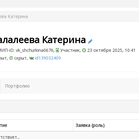
ева Катерина
алалеева Катерина
П-iD: vk_shchurkina0676,
Участник,
23 октября 2025, 10:41
рыт,
скрыт,
id139032409
Портфолио
тие
Заявка (роль)
ствует...