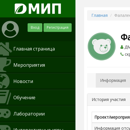
Главная
Фалале
Вход
Регистрация
Ф
ДМИ
Главная страница
ск
Мероприятия
Информация
Новости
Обучение
История участия
Лаборатории
Проект/мероприя
Информация отсут