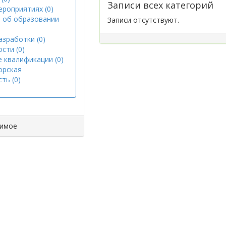
Записи всех категорий
ероприятиях (0)
 об образовании
Записи отсутствуют.
азработки (0)
сти (0)
 квалификации (0)
орская
ть (0)
димое