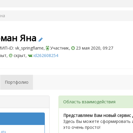
Яна
оман Яна
П-iD: vk_springflame,
Участник,
23 мая 2020, 09:27
рыт,
скрыт,
id262608254
Портфолио
Область взаимодействия
Представляем Вам новый сервис 
Здесь Вы можете сформировать а
это очень просто!
(0)