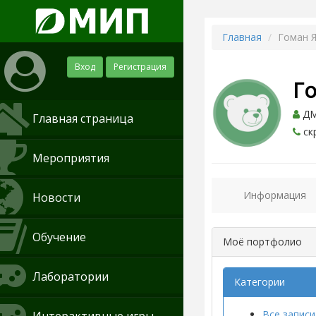
Главная
Гоман 
Вход
Регистрация
Г
ДМИ
Главная страница
ск
Мероприятия
Информация
Новости
Обучение
Моё портфолио
Лаборатории
Категории
Все записи 