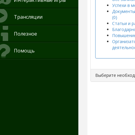
Интерактивные игры
Успехи в м
Документы
Трансляции
(0)
Статьи и р
Благодарно
Полезное
Повышение
Организат
деятельнос
Помощь
Выберите необхо