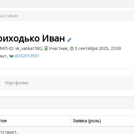
ько Иван
риходько Иван
ИП-iD: vk_vanka1582,
Участник,
3 сентября 2025, 23:00
рыт,
id332313931
Портфолио
тие
Заявка (роль)
ствует...