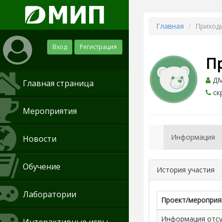
Главная
Приход
Вход
Регистрация
П
ДМ
Главная страница
ск
Мероприятия
Информация
Новости
Обучение
История участия
Лаборатории
Проект/мероприя
Информация отсут