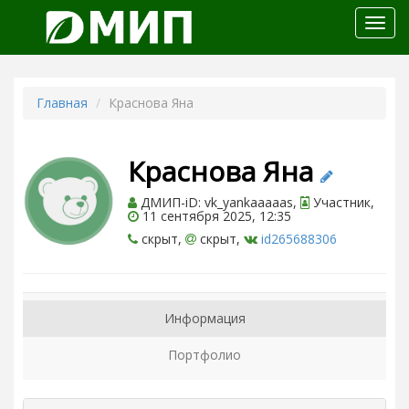
Откр
меню
Главная
Краснова Яна
Краснова Яна
ДМИП-iD: vk_yankaaaaas,
Участник,
11 сентября 2025, 12:35
скрыт,
скрыт,
id265688306
Информация
Портфолио