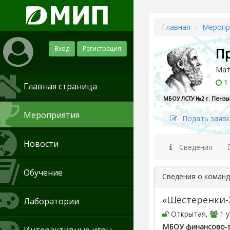
Главная
Меропр
Вход
Регистрация
П
Мат
1 
Главная страница
МБОУ ЛСТУ №2 г. Пензы
Мероприятия
Подать заявк
Новости
Сведения
Обучение
Сведения о коман
«Шестеренки-
Лаборатории
Открытая,
1 у
МБОУ финансово-э