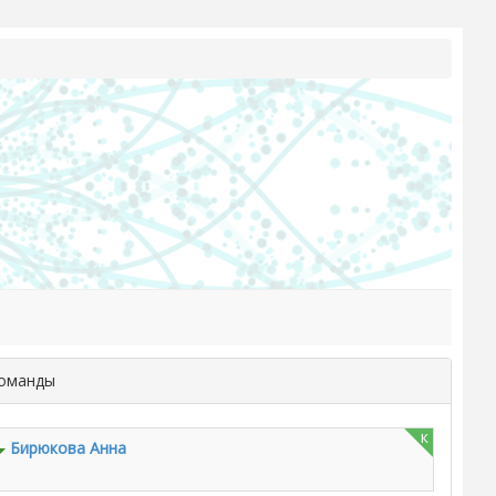
команды
к
Бирюкова Анна