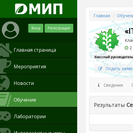
Главная
Обучен
Вход
Регистрация
«I
Кла
2 
Главная страница
Классный руководитель
Мероприятия
Подать заявк
Новости
Сведения
Обучение
Результаты
Се
Лаборатории