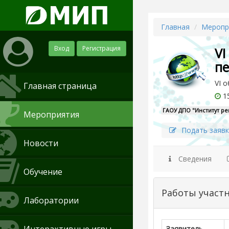
Главная
Меропр
Вход
Регистрация
VI
пе
VI 
Главная страница
15
ГАОУ ДПО "Институт р
Мероприятия
Подать заявк
Новости
Сведения
Обучение
Работы участ
Лаборатории
Заявитель