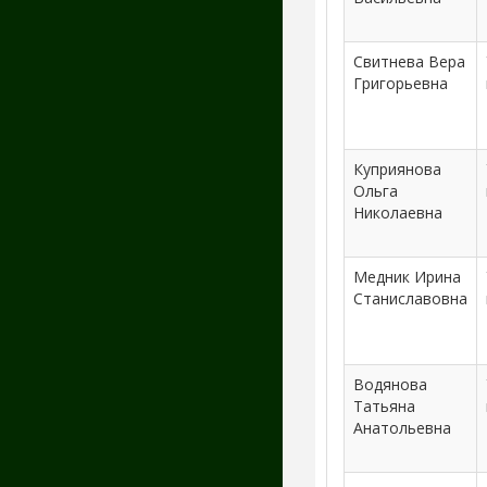
Свитнева Вера
Григорьевна
Куприянова
Ольга
Николаевна
Медник Ирина
Станиславовна
Водянова
Татьяна
Анатольевна