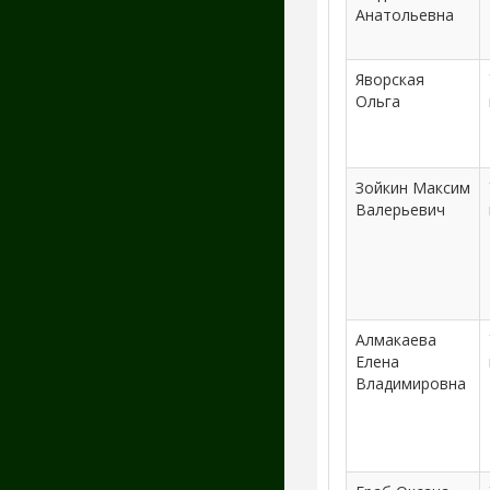
Анатольевна
Яворская
Ольга
Зойкин Максим
Валерьевич
Алмакаева
Елена
Владимировна