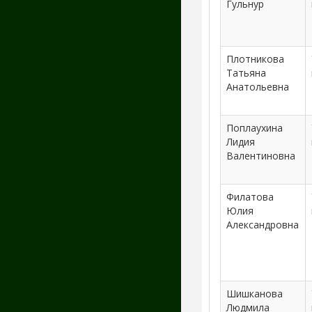
Гульнур
Плотникова
Татьяна
Анатольевна
Поплаухина
Лидия
Валентиновна
Филатова
Юлия
Александровна
Шишканова
Людмила