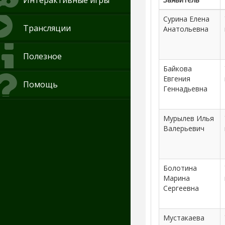
Интерактивные игры
Сурина Елена
Трансляции
Анатольевна
Полезное
Байкова
Евгения
Помощь
Геннадьевна
Мурылев Илья
Валерьевич
Болотина
Марина
Сергеевна
Мустакаева