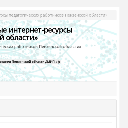
урсы педагогических работников Пензенской области»
ые интернет-ресурсы
й области»
ических работников Пензенской области»
зования Пензенской области ДМИП.рф