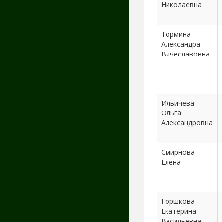
Николаевна
Тормина
Александра
Вячеславовна
Ильичева
Ольга
Александровна
Смирнова
Елена
Горшкова
Екатерина
Васильевна