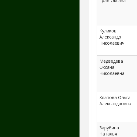
Граб Оксана
Куликов
Александр
Николаевич
Медведева
Оксана
Николаевна
Хлапова Ольга
Александровна
Зарубина
Наталья