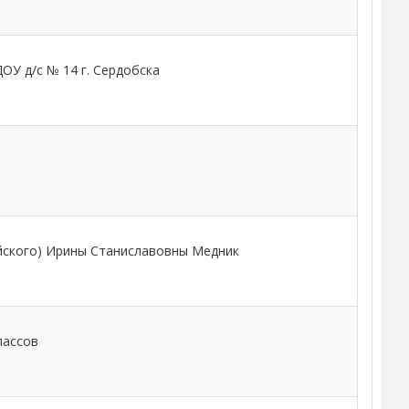
ОУ д/с № 14 г. Сердобска
ийского) Ирины Станиславовны Медник
лассов