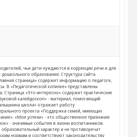
одителей, чьи дети нуждаются в коррекции речи и для
е дошкольного образования. Структура сайта
лавная страница» содержит информацию о педагоге,
сы. В «Педагогической копилке» представлены
а. Страница «Это интересно» содержит практические
Звуковой калейдоскоп» - материал, помогающий
Малышкина школа» отражает работу
дерального проекта «Поддержка семей, имеющих
ание». «Мои успехи» - это общественное признание
чок» - значимые события в жизни воспитанников.
 образовательный характер и не противоречат
ским нормам и соответствуют законодательству