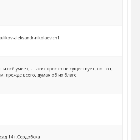
ulikov-aleksandr-nikolaevich1
 и всё умеет, - таких просто не существует, но тот,
, прежде всего, думая об их благе.
ад 14 г.Сердобска