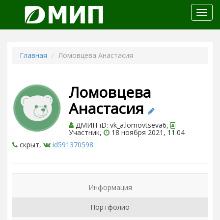
Откр
меню
Главная
Ломовцева Анастасия
Ломовцева
Анастасия
ДМИП-iD: vk_a.lomovtseva6,
Участник,
18 ноября 2021, 11:04
скрыт,
id591370598
Информация
Портфолио