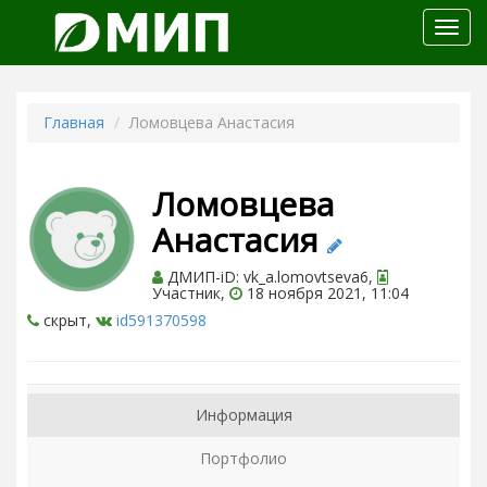
Откр
меню
Главная
Ломовцева Анастасия
Ломовцева
Анастасия
ДМИП-iD: vk_a.lomovtseva6,
Участник,
18 ноября 2021, 11:04
скрыт,
id591370598
Информация
Портфолио