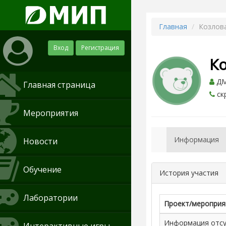
Главная
Козлов
Вход
Регистрация
К
ДМИ
Главная страница
ск
Мероприятия
Информация
Новости
Обучение
История участия
Лаборатории
Проект/мероприя
Информация отсут