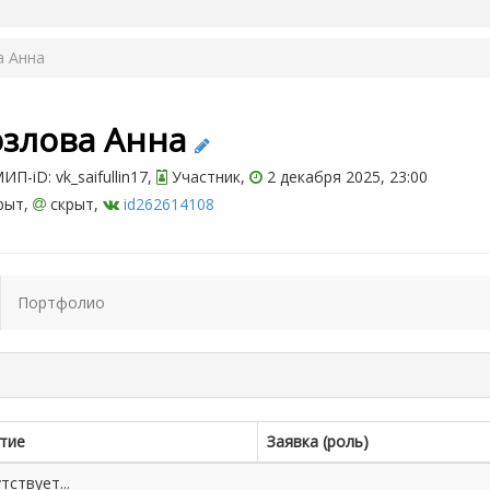
а Анна
озлова Анна
П-iD: vk_saifullin17,
Участник,
2 декабря 2025, 23:00
рыт,
скрыт,
id262614108
Портфолио
тие
Заявка (роль)
ствует...