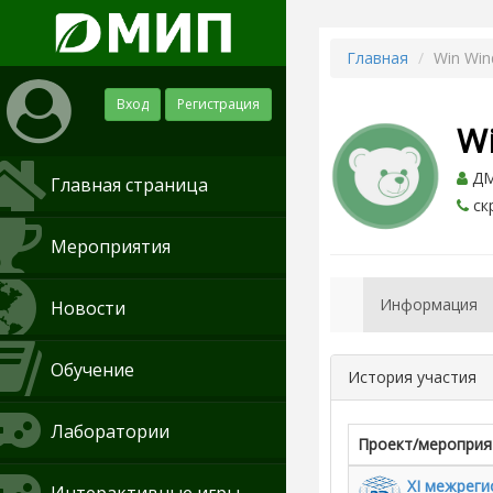
Главная
Win Wi
Вход
Регистрация
W
ДМ
Главная страница
ск
Мероприятия
Информация
Новости
Обучение
История участия
Лаборатории
Проект/мероприя
XI межреги