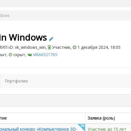
ndows
in Windows
ИП-iD: vk_windows_win,
Участник,
1 декабря 2024, 18:05
рыт,
скрыт,
id666521765
Портфолио
тие
Заявка (роль)
ональный конкурс «Компьютерное 3D-
Участник до 15 лет