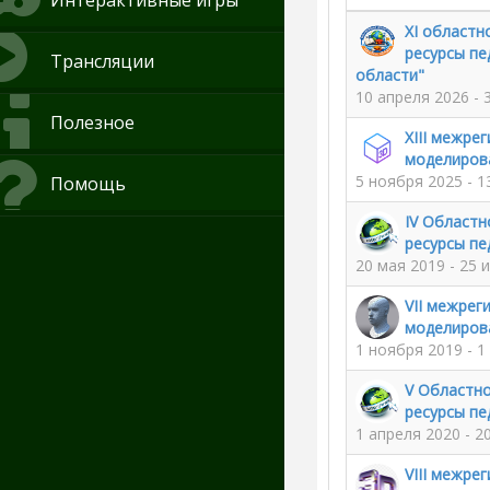
Интерактивные игры
XI областн
ресурсы пе
Трансляции
области"
10 апреля 2026 - 
Полезное
XIII межре
моделиров
5 ноября 2025 - 1
Помощь
IV Областн
ресурсы пе
20 мая 2019 - 25 
VII межрег
моделиров
1 ноября 2019 - 1
V Областно
ресурсы пе
1 апреля 2020 - 2
VIII межре