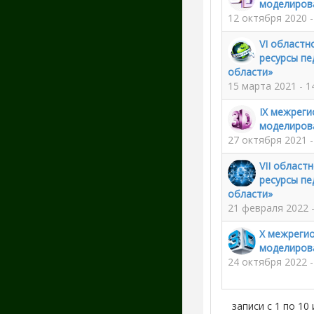
моделиров
12 октября 2020 -
VI областн
ресурсы пе
области»
15 марта 2021 - 1
IX межреги
моделиров
27 октября 2021 
VII област
ресурсы пе
области»
21 февраля 2022 
X межреги
моделиров
24 октября 2022 -
записи с 1 по 10 