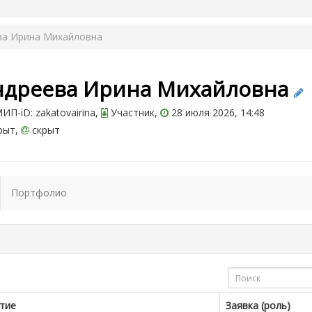
ва Ирина Михайловна
ндреева Ирина Михайловна
П-iD: zakatovairina,
Участник,
28 июля 2026, 14:48
рыт,
скрыт
Портфолио
тие
Заявка (роль)