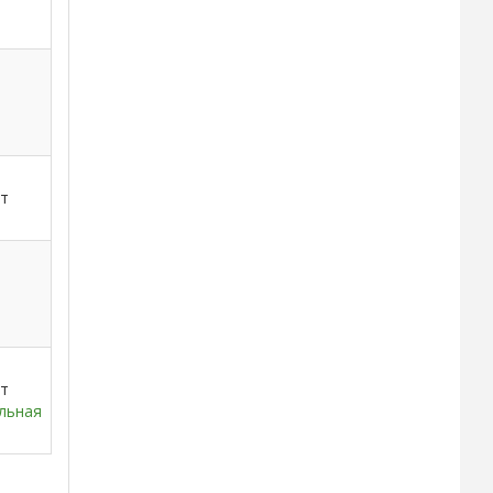
ет
ет
льная