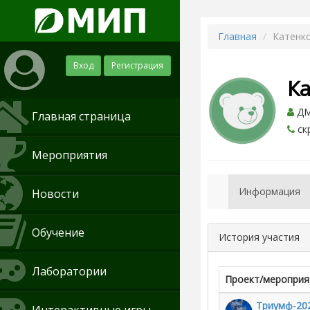
Главная
Катенко
Вход
Регистрация
К
ДМ
Главная страница
ск
Мероприятия
Информация
Новости
Обучение
История участия
Лаборатории
Проект/мероприя
Триумф-202