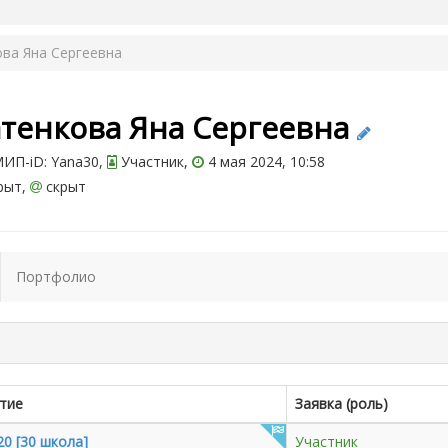
ва Яна Сергеевна
атенкова Яна Сергеевна
ИП-iD: Yana30,
Участник,
4 мая 2024, 10:58
рыт,
скрыт
Портфолио
тие
Заявка (роль)
0 [30 школа]
Участник