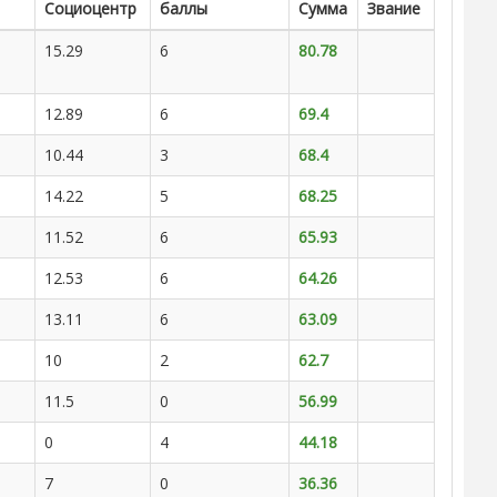
Социоцентр
баллы
Сумма
Звание
15.29
6
80.78
12.89
6
69.4
10.44
3
68.4
14.22
5
68.25
11.52
6
65.93
12.53
6
64.26
13.11
6
63.09
10
2
62.7
11.5
0
56.99
0
4
44.18
7
0
36.36