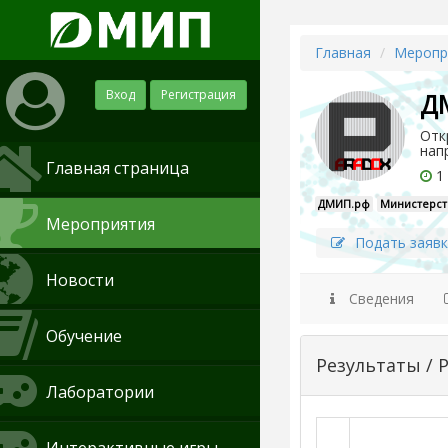
Главная
Меропр
Вход
Регистрация
ДМ
Отк
нап
Главная страница
1 
ДМИП.рф
Министерст
Мероприятия
Подать заявк
Новости
Сведения
Обучение
Результаты / 
Лаборатории