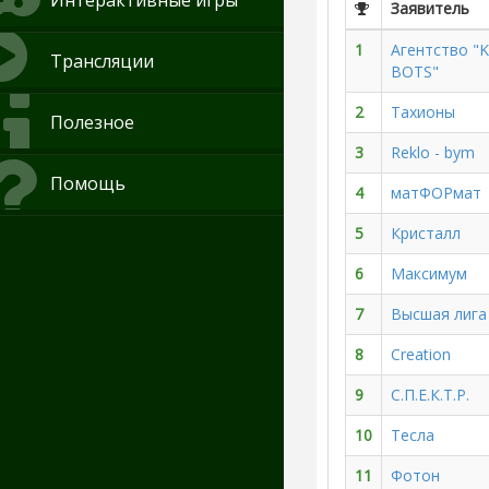
Интерактивные игры
Заявитель
1
Агентство 
Трансляции
BOTS"
2
Тахионы
Полезное
3
Reklo - bym
Помощь
4
матФОРмат
5
Кристалл
6
Максимум
7
Высшая лига
8
Creation
9
С.П.Е.К.Т.Р.
10
Тесла
11
Фотон